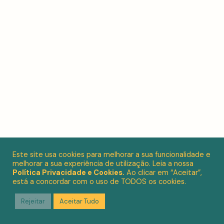
Este site usa cookies para melhorar a sua funcionalidade e
melhorar a sua experiência de utilização. Leia a nossa
Política Privacidade e Cookies.
Ao clicar em “Aceitar”,
está a concordar com o uso de TODOS os cookies.
Rejeitar
Aceitar Tudo