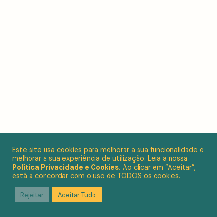
Este site usa cookies para melhorar a sua funcionalidade e
melhorar a sua experiência de utilização. Leia a nossa
Política Privacidade e Cookies.
Ao clicar em “Aceitar”,
está a concordar com o uso de TODOS os cookies.
Rejeitar
Aceitar Tudo
© 2022
Fb.
Ig.
Tw.