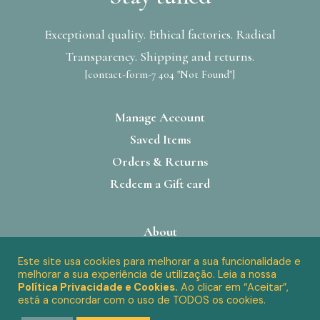
Exceptional quality. Ethical factories. Radical
Transparency. Shipping and returns.
[contact-form-7 404 "Not Found"]
Manage Account
Saved Items
Orders & Returns
Redeem a Gift card
About
Factories
Este site usa cookies para melhorar a sua funcionalidade e
melhorar a sua experiência de utilização. Leia a nossa
Careers
Política Privacidade e Cookies.
Ao clicar em “Aceitar”,
Accessibility
está a concordar com o uso de TODOS os cookies.