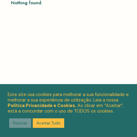
Nothing found.
Este site usa cookies para melhorar a sua funcionalidade e
melhorar a sua experiência de utilização. Leia a nossa
Política Privacidade e Cookies.
Ao clicar em “Aceitar”,
está a concordar com o uso de TODOS os cookies.
Rejeitar
Aceitar Tudo