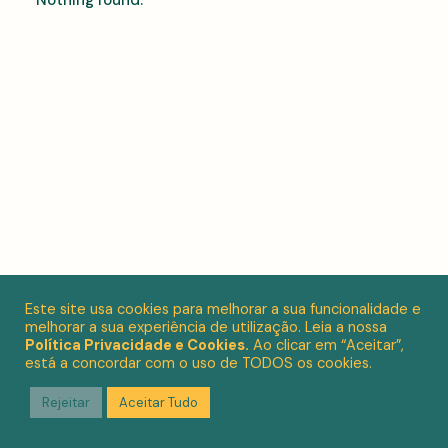
Nothing found.
Este site usa cookies para melhorar a sua funcionalidade e
melhorar a sua experiência de utilização. Leia a nossa
Política Privacidade e Cookies.
Ao clicar em “Aceitar”,
está a concordar com o uso de TODOS os cookies.
Rejeitar
Aceitar Tudo